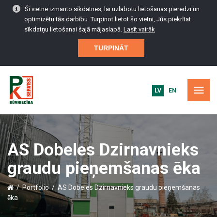
Šī vietne izmanto sīkdatnes, lai uzlabotu lietošanas pieredzi un
optimizētu tās darbību. Turpinot lietot šo vietni, Jūs piekrītat
sīkdatņu lietošanai šajā mājaslapā.
Lasīt vairāk
TURPINĀT
LV
EN
SĀKUMS
AS Dobeles Dzirnavnieks
PORTFOLIO
graudu pieņemšanas ēka
BŪVNIECĪBAS PAKALPOJUMI
/
Portfolio
/
AS Dobeles Dzirnavnieks graudu pieņemšanas
ēka
APKOPE UN SERVISS