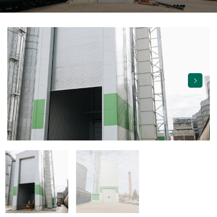
TORVERK VĀRTI
PAR MUMS
KARJERA
PIETEIKTIES
VAKANCES
KONTAKTI